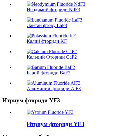
Неодимий фториди NdF3
Лантан фтору LaF3
Калий фториди KF
Кальций Фториди CaF2
Барий фториди BaF2
Алюминий фториди AlF3
Итриум фториди YF3
Итриум фториди YF3