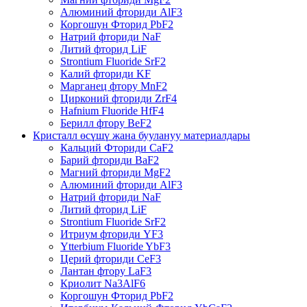
Алюминий фториди AlF3
Коргошун Фторид PbF2
Натрий фториди NaF
Литий фторид LiF
Strontium Fluoride SrF2
Калий фториди KF
Марганец фтору MnF2
Цирконий фториди ZrF4
Hafnium Fluoride HfF4
Берилл фтору BeF2
Кристалл өсүшү жана буулануу материалдары
Кальций Фториди CaF2
Барий фториди BaF2
Магний фториди MgF2
Алюминий фториди AlF3
Натрий фториди NaF
Литий фторид LiF
Strontium Fluoride SrF2
Итриум фториди YF3
Ytterbium Fluoride YbF3
Церий фториди CeF3
Лантан фтору LaF3
Криолит Na3AlF6
Коргошун Фторид PbF2