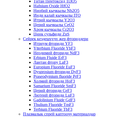
Титан Пентоксид Ti3O5
Hafnium Oxide HfO2
Ниобий кычкылы Nb2O5
Инди калай кычкылы ITO
Итрий кычкылы Y2O3
Церий кычкылы CeO2
Хром кычкылы Cr2O3
Цинк сульфиди ZnS
Сейрек кездешүүчү жер фториддери
Итриум фториди YF3
Ytterbium Fluoride YbF3
Неодимий фториди NdF3
Erbium Fluide ErF3
Лантан фтору LaF3
Europium Fluoride EuF3
Dysprosium фториди DyF3
Praseodymium fluoride PrF3
Холмий фториди HoF3
Samarium Fluoride SmF3
Церий фториди CeF3
Лютеий фториди LuF3
Gadolinium Fluide GdF3
Thulium Fluoride TmF3
Terbium Fluoride TbF3
Плазмалык спрей каптоочу материалдар