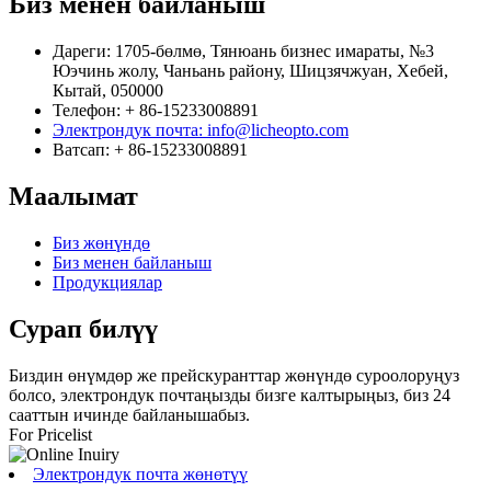
Биз менен байланыш
Дареги: 1705-бөлмө, Тянюань бизнес имараты, №3
Юэчинь жолу, Чаньань району, Шицзячжуан, Хебей,
Кытай, 050000
Телефон: + 86-15233008891
Электрондук почта: info@licheopto.com
Ватсап: + 86-15233008891
Маалымат
Биз жөнүндө
Биз менен байланыш
Продукциялар
Сурап ​​билүү
Биздин өнүмдөр же прейскуранттар жөнүндө суроолоруңуз
болсо, электрондук почтаңызды бизге калтырыңыз, биз 24
сааттын ичинде байланышабыз.
For Pricelist
Электрондук почта жөнөтүү