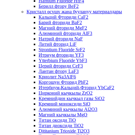
Hafnium Fluoride HfF4
Берилл фтору BeF2
Кристалл өсүшү жана буулануу материалдары
Кальций Фториди CaF2
Барий фториди BaF2
Магний фториди MgF2
Алюминий фториди AlF3
Натрий фториди NaF
Литий фторид LiF
Strontium Fluoride SrF2
Итриум фториди YF3
Ytterbium Fluoride YbF3
Церий фториди CeF3
Лантан фтору LaF3
Криолит Na3AlF6
Коргошун Фторид PbF2
Итербиум-Кальций-Фторид YbCaF2
Цирконий кычкылы ZrO2
Кремнийдин кычкыл газы SiO2
Кремний моноксиди SiO
Алюминий кычкылы Al2O3
Магний кычкылы MgO
Титан оксиди TiO
Титан диоксиди TiO2
Dititanium Trioxide Ti2O3