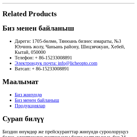
Related Products
Биз менен байланыш
Дареги: 1705-бөлмө, Тянюань бизнес имараты, №3
Юэчинь жолу, Чаньань району, Шицзячжуан, Хебей,
Кытай, 050000
Телефон: + 86-15233008891
Электрондук почта: info@licheopto.com
Ватсап: + 86-15233008891
Маалымат
Биз жөнүндө
Биз менен байланыш
Продукциялар
Сурап ​​билүү
Биздин өнүмдөр же прейскуранттар жөнүндө суроолоруңуз