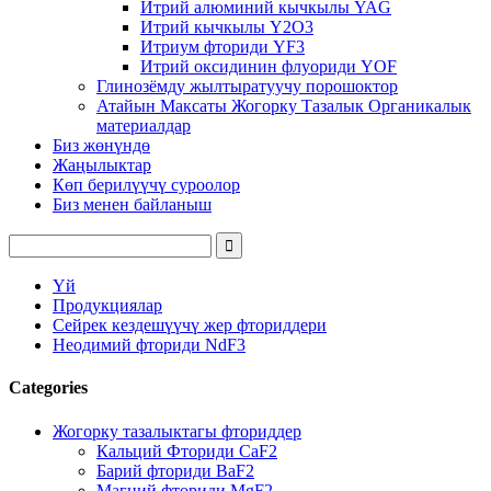
Итрий алюминий кычкылы YAG
Итрий кычкылы Y2O3
Итриум фториди YF3
Итрий оксидинин флуориди YOF
Глинозёмду жылтыратуучу порошоктор
Атайын Максаты Жогорку Тазалык Органикалык
материалдар
Биз жөнүндө
Жаңылыктар
Көп берилүүчү суроолор
Биз менен байланыш
Үй
Продукциялар
Сейрек кездешүүчү жер фториддери
Неодимий фториди NdF3
Categories
Жогорку тазалыктагы фториддер
Кальций Фториди CaF2
Барий фториди BaF2
Магний фториди MgF2