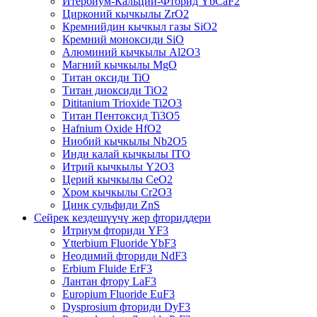
Итербиум-Кальций-Фторид YbCaF2
Цирконий кычкылы ZrO2
Кремнийдин кычкыл газы SiO2
Кремний моноксиди SiO
Алюминий кычкылы Al2O3
Магний кычкылы MgO
Титан оксиди TiO
Титан диоксиди TiO2
Dititanium Trioxide Ti2O3
Титан Пентоксид Ti3O5
Hafnium Oxide HfO2
Ниобий кычкылы Nb2O5
Инди калай кычкылы ITO
Итрий кычкылы Y2O3
Церий кычкылы CeO2
Хром кычкылы Cr2O3
Цинк сульфиди ZnS
Сейрек кездешүүчү жер фториддери
Итриум фториди YF3
Ytterbium Fluoride YbF3
Неодимий фториди NdF3
Erbium Fluide ErF3
Лантан фтору LaF3
Europium Fluoride EuF3
Dysprosium фториди DyF3