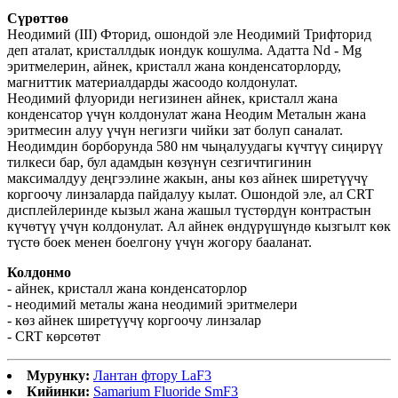
Сүрөттөө
Неодимий (III) Фторид, ошондой эле Неодимий Трифторид
деп аталат, кристаллдык иондук кошулма. Адатта Nd - Mg
эритмелерин, айнек, кристалл жана конденсаторлорду,
магниттик материалдарды жасоодо колдонулат.
Неодимий флуориди негизинен айнек, кристалл жана
конденсатор үчүн колдонулат жана Неодим Металын жана
эритмесин алуу үчүн негизги чийки зат болуп саналат.
Неодимдин борборунда 580 нм чыңалуудагы күчтүү сиңирүү
тилкеси бар, бул адамдын көзүнүн сезгичтигинин
максималдуу деңгээлине жакын, аны көз айнек ширетүүчү
коргоочу линзаларда пайдалуу кылат. Ошондой эле, ал CRT
дисплейлеринде кызыл жана жашыл түстөрдүн контрастын
күчөтүү үчүн колдонулат. Ал айнек өндүрүшүндө кызгылт көк
түстө боек менен боелгону үчүн жогору бааланат.
Колдонмо
- айнек, кристалл жана конденсаторлор
- неодимий металы жана неодимий эритмелери
- көз айнек ширетүүчү коргоочу линзалар
- CRT көрсөтөт
Мурунку:
Лантан фтору LaF3
Кийинки:
Samarium Fluoride SmF3