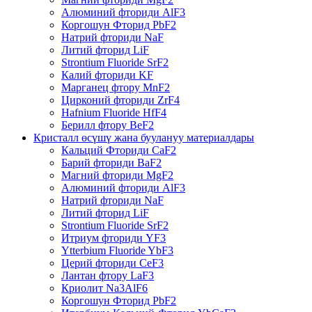
Алюминий фториди AlF3
Коргошун Фторид PbF2
Натрий фториди NaF
Литий фторид LiF
Strontium Fluoride SrF2
Калий фториди KF
Марганец фтору MnF2
Цирконий фториди ZrF4
Hafnium Fluoride HfF4
Берилл фтору BeF2
Кристалл өсүшү жана буулануу материалдары
Кальций Фториди CaF2
Барий фториди BaF2
Магний фториди MgF2
Алюминий фториди AlF3
Натрий фториди NaF
Литий фторид LiF
Strontium Fluoride SrF2
Итриум фториди YF3
Ytterbium Fluoride YbF3
Церий фториди CeF3
Лантан фтору LaF3
Криолит Na3AlF6
Коргошун Фторид PbF2