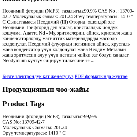
Неодимий фториди (NdF3), тазалыгы≥99.9% CAS No .: 13709-
42-7 Молекулалык салмак: 201.24 Эрүү температурасы: 1410 °
C Сыпаттамасы Неодимий (III) Фторид, ошондой эле
Неодимий Трифторид деп аталат, кристаллдык иондук
кошулма. Адатта Nd - Mg эритмелерин, айнек, кристалл жана
конденсаторлорду, магниттик материалдарды жасоодо
колдонулат. Неодимий флуориди негизинен айнек, хрусталь
жана конденсатор үчүн колдонулат жана Неодим Металын
жана эритмесин алуу үчүн негизги чийки зат болуп саналат.
Neodymium күчтүү сиңирүү тилкесине ээ ...
Бизге электрондук кат жөнөтүңүз
PDF форматында жүктөө
Продукциянын чоо-жайы
Product Tags
Неодимий фториди (NdF3), тазалыгы≥99,9%
CAS No: 13709-42-7
Молекулалык Салмагы: 201.24
Эрүү температурасы: 1410 ° C