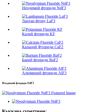
Неодимий фториди NdF3
Лантан фтору LaF3
Калий фториди KF
Кальций Фториди CaF2
Барий фториди BaF2
Алюминий фториди AlF3
Неодимий фториди NdF3
Кыскача сүрөттөмө: