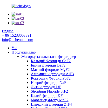
English
+ 86-15233008891
info@licheopto.com
Үй
Продукциялар
Жогорку тазалыктагы фториддер
Кальций Фториди CaF2
Барий фториди BaF2
Магний фториди MgF2
Алюминий фториди AlF3
Коргошун Фторид PbF2
Натрий фториди NaF
Литий фторид LiF
Strontium Fluoride SrF2
Калий фториди KF
Марганец фтору MnF2
Цирконий фториди ZrF4