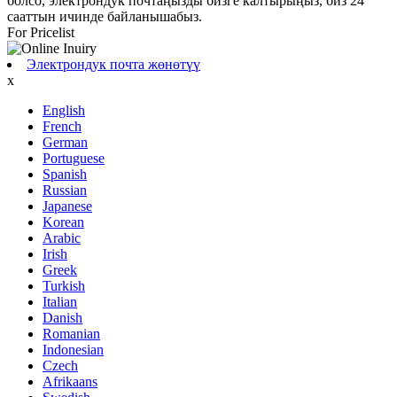
болсо, электрондук почтаңызды бизге калтырыңыз, биз 24
сааттын ичинде байланышабыз.
For Pricelist
Электрондук почта жөнөтүү
x
English
French
German
Portuguese
Spanish
Russian
Japanese
Korean
Arabic
Irish
Greek
Turkish
Italian
Danish
Romanian
Indonesian
Czech
Afrikaans