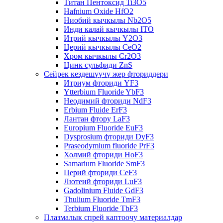
Титан Пентоксид Ti3O5
Hafnium Oxide HfO2
Ниобий кычкылы Nb2O5
Инди калай кычкылы ITO
Итрий кычкылы Y2O3
Церий кычкылы CeO2
Хром кычкылы Cr2O3
Цинк сульфиди ZnS
Сейрек кездешүүчү жер фториддери
Итриум фториди YF3
Ytterbium Fluoride YbF3
Неодимий фториди NdF3
Erbium Fluide ErF3
Лантан фтору LaF3
Europium Fluoride EuF3
Dysprosium фториди DyF3
Praseodymium fluoride PrF3
Холмий фториди HoF3
Samarium Fluoride SmF3
Церий фториди CeF3
Лютеий фториди LuF3
Gadolinium Fluide GdF3
Thulium Fluoride TmF3
Terbium Fluoride TbF3
Плазмалык спрей каптоочу материалдар