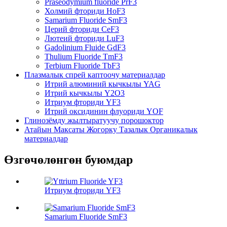
Praseodymium fluoride PrF3
Холмий фториди HoF3
Samarium Fluoride SmF3
Церий фториди CeF3
Лютеий фториди LuF3
Gadolinium Fluide GdF3
Thulium Fluoride TmF3
Terbium Fluoride TbF3
Плазмалык спрей каптоочу материалдар
Итрий алюминий кычкылы YAG
Итрий кычкылы Y2O3
Итриум фториди YF3
Итрий оксидинин флуориди YOF
Глинозёмду жылтыратуучу порошоктор
Атайын Максаты Жогорку Тазалык Органикалык
материалдар
Өзгөчөлөнгөн буюмдар
Итриум фториди YF3
Samarium Fluoride SmF3