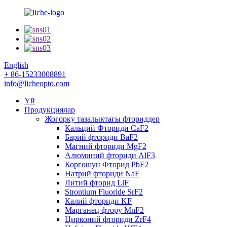
English
+ 86-15233008891
info@licheopto.com
Үй
Продукциялар
Жогорку тазалыктагы фториддер
Кальций Фториди CaF2
Барий фториди BaF2
Магний фториди MgF2
Алюминий фториди AlF3
Коргошун Фторид PbF2
Натрий фториди NaF
Литий фторид LiF
Strontium Fluoride SrF2
Калий фториди KF
Марганец фтору MnF2
Цирконий фториди ZrF4