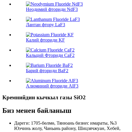
Неодимий фториди NdF3
Лантан фтору LaF3
Калий фториди KF
Кальций Фториди CaF2
Барий фториди BaF2
Алюминий фториди AlF3
Кремнийдин кычкыл газы SiO2
Биз менен байланыш
Дареги: 1705-бөлмө, Тянюань бизнес имараты, №3
Юэчинь жолу, Чаньань району, Шицзячжуан, Хебей,