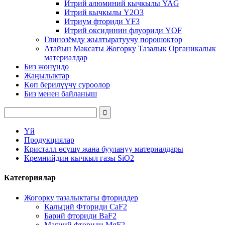
Итрий алюминий кычкылы YAG
Итрий кычкылы Y2O3
Итриум фториди YF3
Итрий оксидинин флуориди YOF
Глинозёмду жылтыратуучу порошоктор
Атайын Максаты Жогорку Тазалык Органикалык
материалдар
Биз жөнүндө
Жаңылыктар
Көп берилүүчү суроолор
Биз менен байланыш
Үй
Продукциялар
Кристалл өсүшү жана буулануу материалдары
Кремнийдин кычкыл газы SiO2
Категориялар
Жогорку тазалыктагы фториддер
Кальций Фториди CaF2
Барий фториди BaF2
Магний фториди MgF2