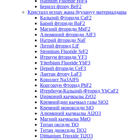
Hafnium Fluoride HfF4
Берилл фтору BeF2
Кристалл өсүшү жана буулануу материалдары
Кальций Фториди CaF2
Барий фториди BaF2
Магний фториди MgF2
Алюминий фториди AlF3
Натрий фториди NaF
Литий фторид LiF
Strontium Fluoride SrF2
Итриум фториди YF3
Ytterbium Fluoride YbF3
Церий фториди CeF3
Лантан фтору LaF3
Криолит Na3AlF6
Коргошун Фторид PbF2
Итербиум-Кальций-Фторид YbCaF2
Цирконий кычкылы ZrO2
Кремнийдин кычкыл газы SiO2
Кремний моноксиди SiO
Алюминий кычкылы Al2O3
Магний кычкылы MgO
Титан оксиди TiO
Титан диоксиди TiO2
Dititanium Trioxide Ti2O3