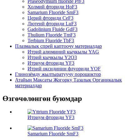
Praseodymium fluoride PrF3
Холмий фториди HoF3
Samarium Fluoride SmF3
Церий фториди CeF3
Лютеий фториди LuF3
Gadolinium Fluide GdF3
Thulium Fluoride TmF3
Terbium Fluoride TbF3
Плазмалык спрей каптоочу материалдар
Итрий алюминий кычкылы YAG
Итрий кычкылы Y2O3
Итриум фториди YF3
Итрий оксидинин флуориди YOF
Глинозёмду жылтыратуучу порошоктор
Атайын Максаты Жогорку Тазалык Органикалык
материалдар
Өзгөчөлөнгөн буюмдар
Итриум фториди YF3
Samarium Fluoride SmF3