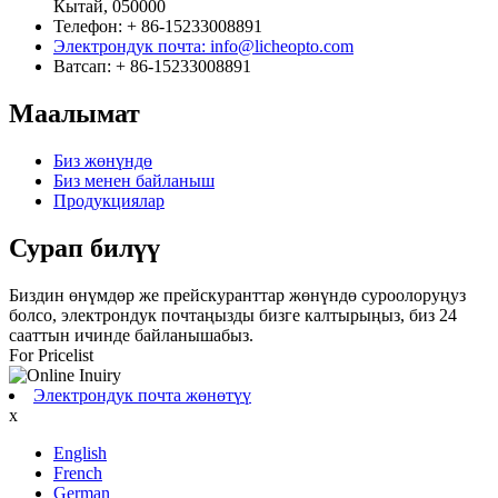
Кытай, 050000
Телефон: + 86-15233008891
Электрондук почта: info@licheopto.com
Ватсап: + 86-15233008891
Маалымат
Биз жөнүндө
Биз менен байланыш
Продукциялар
Сурап ​​билүү
Биздин өнүмдөр же прейскуранттар жөнүндө суроолоруңуз
болсо, электрондук почтаңызды бизге калтырыңыз, биз 24
сааттын ичинде байланышабыз.
For Pricelist
Электрондук почта жөнөтүү
x
English
French
German