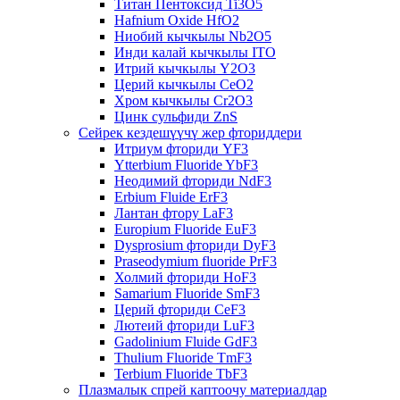
Титан Пентоксид Ti3O5
Hafnium Oxide HfO2
Ниобий кычкылы Nb2O5
Инди калай кычкылы ITO
Итрий кычкылы Y2O3
Церий кычкылы CeO2
Хром кычкылы Cr2O3
Цинк сульфиди ZnS
Сейрек кездешүүчү жер фториддери
Итриум фториди YF3
Ytterbium Fluoride YbF3
Неодимий фториди NdF3
Erbium Fluide ErF3
Лантан фтору LaF3
Europium Fluoride EuF3
Dysprosium фториди DyF3
Praseodymium fluoride PrF3
Холмий фториди HoF3
Samarium Fluoride SmF3
Церий фториди CeF3
Лютеий фториди LuF3
Gadolinium Fluide GdF3
Thulium Fluoride TmF3
Terbium Fluoride TbF3
Плазмалык спрей каптоочу материалдар