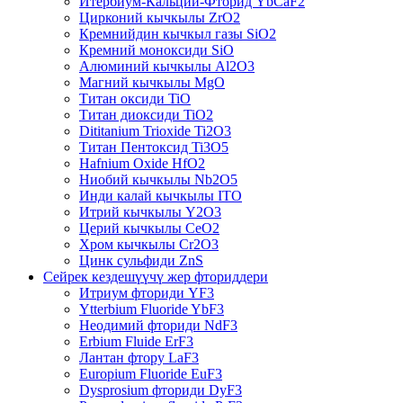
Итербиум-Кальций-Фторид YbCaF2
Цирконий кычкылы ZrO2
Кремнийдин кычкыл газы SiO2
Кремний моноксиди SiO
Алюминий кычкылы Al2O3
Магний кычкылы MgO
Титан оксиди TiO
Титан диоксиди TiO2
Dititanium Trioxide Ti2O3
Титан Пентоксид Ti3O5
Hafnium Oxide HfO2
Ниобий кычкылы Nb2O5
Инди калай кычкылы ITO
Итрий кычкылы Y2O3
Церий кычкылы CeO2
Хром кычкылы Cr2O3
Цинк сульфиди ZnS
Сейрек кездешүүчү жер фториддери
Итриум фториди YF3
Ytterbium Fluoride YbF3
Неодимий фториди NdF3
Erbium Fluide ErF3
Лантан фтору LaF3
Europium Fluoride EuF3
Dysprosium фториди DyF3