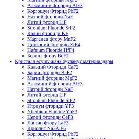
Алюминий фториди AlF3
Коргошун Фторид PbF2
Натрий фториди NaF
Литий фторид LiF
Strontium Fluoride SrF2
Калий фториди KF
Марганец фтору MnF2
Цирконий фториди ZrF4
Hafnium Fluoride HfF4
Берилл фтору BeF2
Кристалл өсүшү жана буулануу материалдары
Кальций Фториди CaF2
Барий фториди BaF2
Магний фториди MgF2
Алюминий фториди AlF3
Натрий фториди NaF
Литий фторид LiF
Strontium Fluoride SrF2
Итриум фториди YF3
Ytterbium Fluoride YbF3
Церий фториди CeF3
Лантан фтору LaF3
Криолит Na3AlF6
Коргошун Фторид PbF2