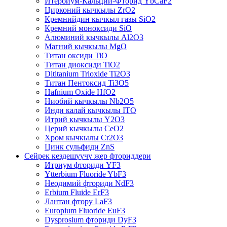
Итербиум-Кальций-Фторид YbCaF2
Цирконий кычкылы ZrO2
Кремнийдин кычкыл газы SiO2
Кремний моноксиди SiO
Алюминий кычкылы Al2O3
Магний кычкылы MgO
Титан оксиди TiO
Титан диоксиди TiO2
Dititanium Trioxide Ti2O3
Титан Пентоксид Ti3O5
Hafnium Oxide HfO2
Ниобий кычкылы Nb2O5
Инди калай кычкылы ITO
Итрий кычкылы Y2O3
Церий кычкылы CeO2
Хром кычкылы Cr2O3
Цинк сульфиди ZnS
Сейрек кездешүүчү жер фториддери
Итриум фториди YF3
Ytterbium Fluoride YbF3
Неодимий фториди NdF3
Erbium Fluide ErF3
Лантан фтору LaF3
Europium Fluoride EuF3
Dysprosium фториди DyF3