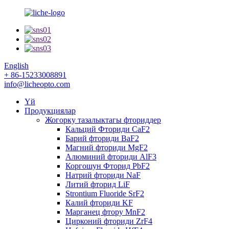
English
+ 86-15233008891
info@licheopto.com
Үй
Продукциялар
Жогорку тазалыктагы фториддер
Кальций Фториди CaF2
Барий фториди BaF2
Магний фториди MgF2
Алюминий фториди AlF3
Коргошун Фторид PbF2
Натрий фториди NaF
Литий фторид LiF
Strontium Fluoride SrF2
Калий фториди KF
Марганец фтору MnF2
Цирконий фториди ZrF4