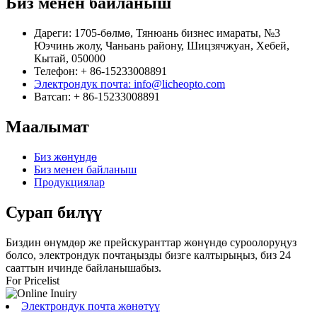
Биз менен байланыш
Дареги: 1705-бөлмө, Тянюань бизнес имараты, №3
Юэчинь жолу, Чаньань району, Шицзячжуан, Хебей,
Кытай, 050000
Телефон: + 86-15233008891
Электрондук почта: info@licheopto.com
Ватсап: + 86-15233008891
Маалымат
Биз жөнүндө
Биз менен байланыш
Продукциялар
Сурап ​​билүү
Биздин өнүмдөр же прейскуранттар жөнүндө суроолоруңуз
болсо, электрондук почтаңызды бизге калтырыңыз, биз 24
сааттын ичинде байланышабыз.
For Pricelist
Электрондук почта жөнөтүү