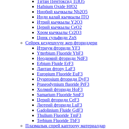
Титан Пентоксид Ti3O5
Hafnium Oxide HfO2
Ниобий кычкылы Nb2O5
Инди калай кычкылы ITO
Итрий кычкылы Y2O3
Церий кычкылы CeO2
Хром кычкылы Cr2O3
Цинк сульфиди ZnS
Сейрек кездешүүчү жер фториддери
Итриум фториди YF3
Ytterbium Fluoride YbF3
Неодимий фториди NdF3
Erbium Fluide ErF3
Лантан фтору LaF3
Europium Fluoride EuF3
Dysprosium фториди DyF3
Praseodymium fluoride PrF3
Холмий фториди HoF3
Samarium Fluoride SmF3
Церий фториди CeF3
Лютеий фториди LuF3
Gadolinium Fluide GdF3
Thulium Fluoride TmF3
Terbium Fluoride TbF3
Плазмалык спрей каптоочу материалдар