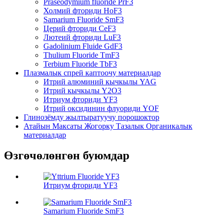
Praseodymium fluoride PrF3
Холмий фториди HoF3
Samarium Fluoride SmF3
Церий фториди CeF3
Лютеий фториди LuF3
Gadolinium Fluide GdF3
Thulium Fluoride TmF3
Terbium Fluoride TbF3
Плазмалык спрей каптоочу материалдар
Итрий алюминий кычкылы YAG
Итрий кычкылы Y2O3
Итриум фториди YF3
Итрий оксидинин флуориди YOF
Глинозёмду жылтыратуучу порошоктор
Атайын Максаты Жогорку Тазалык Органикалык
материалдар
Өзгөчөлөнгөн буюмдар
Итриум фториди YF3
Samarium Fluoride SmF3