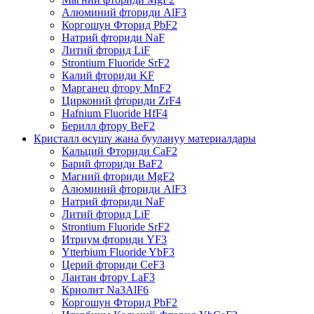
Алюминий фториди AlF3
Коргошун Фторид PbF2
Натрий фториди NaF
Литий фторид LiF
Strontium Fluoride SrF2
Калий фториди KF
Марганец фтору MnF2
Цирконий фториди ZrF4
Hafnium Fluoride HfF4
Берилл фтору BeF2
Кристалл өсүшү жана буулануу материалдары
Кальций Фториди CaF2
Барий фториди BaF2
Магний фториди MgF2
Алюминий фториди AlF3
Натрий фториди NaF
Литий фторид LiF
Strontium Fluoride SrF2
Итриум фториди YF3
Ytterbium Fluoride YbF3
Церий фториди CeF3
Лантан фтору LaF3
Криолит Na3AlF6
Коргошун Фторид PbF2