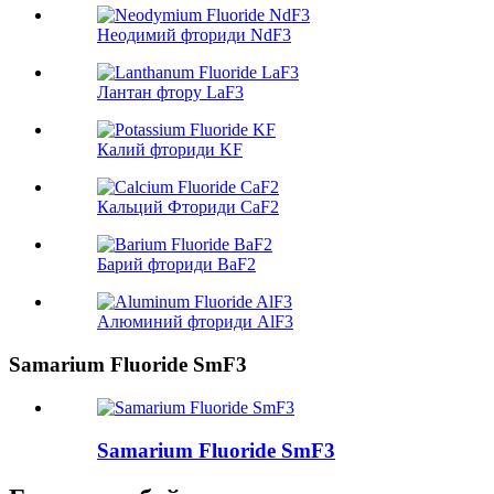
Неодимий фториди NdF3
Лантан фтору LaF3
Калий фториди KF
Кальций Фториди CaF2
Барий фториди BaF2
Алюминий фториди AlF3
Samarium Fluoride SmF3
Samarium Fluoride SmF3