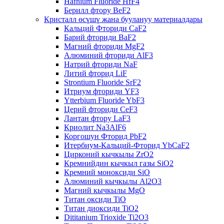
Hafnium Fluoride HfF4
Берилл фтору BeF2
Кристалл өсүшү жана буулануу материалдары
Кальций Фториди CaF2
Барий фториди BaF2
Магний фториди MgF2
Алюминий фториди AlF3
Натрий фториди NaF
Литий фторид LiF
Strontium Fluoride SrF2
Итриум фториди YF3
Ytterbium Fluoride YbF3
Церий фториди CeF3
Лантан фтору LaF3
Криолит Na3AlF6
Коргошун Фторид PbF2
Итербиум-Кальций-Фторид YbCaF2
Цирконий кычкылы ZrO2
Кремнийдин кычкыл газы SiO2
Кремний моноксиди SiO
Алюминий кычкылы Al2O3
Магний кычкылы MgO
Титан оксиди TiO
Титан диоксиди TiO2
Dititanium Trioxide Ti2O3