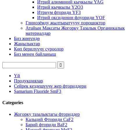
Итрий алюминий кычкылы YAG
Итрий кычкылы Y2O3
Итриум фториди YF3
Итрий оксидинин флуориди YOF
Глинозёмду жылтыратуучу порошоктор
Атайын Максаты Жогорку Тазалык Органикалык
материалдар
Биз жөнүндө
Жаңылыктар
Көп берилүүчү суроолор
Биз менен байланыш
Үй
Продукциялар
Сейрек кездешүүчү жер фториддери
Samarium Fluoride SmF3
Categories
Жогорку тазалыктагы фториддер
Кальций Фториди CaF2
Барий фториди BaF2
Магний фториди MgF2